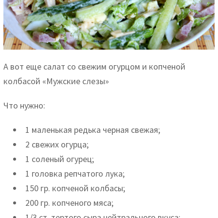
А вот еще салат со свежим огурцом и копченой
колбасой «Мужские слезы»
Что нужно:
1 маленькая редька черная свежая;
2 свежих огурца;
1 соленый огурец;
1 головка репчатого лука;
150 гр. копченой колбасы;
200 гр. копченого мяса;
1/3 ст. тертого сыра нейтрального вкуса;