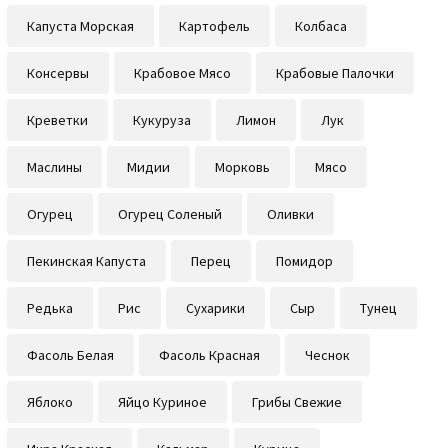
Капуста Морская
Картофель
Колбаса
Консервы
Крабовое Мясо
Крабовые Палочки
Креветки
Кукуруза
Лимон
Лук
Маслины
Мидии
Морковь
Мясо
Огурец
Огурец Соленый
Оливки
Пекинская Капуста
Перец
Помидор
Редька
Рис
Сухарики
Сыр
Тунец
Фасоль Белая
Фасоль Красная
Чеснок
Яблоко
Яйцо Куриное
Грибы Свежие