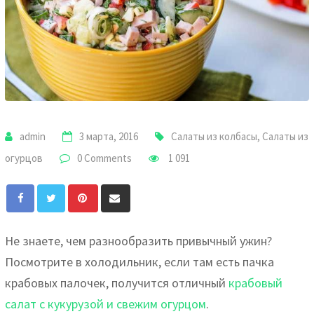
admin
3 марта, 2016
Салаты из колбасы
,
Салаты из
огурцов
0 Comments
1 091
Pinterest
Share
via
Email
Не знаете, чем разнообразить привычный ужин?
Посмотрите в холодильник, если там есть пачка
крабовых палочек, получится отличный
крабовый
салат с кукурузой и свежим огурцом
.