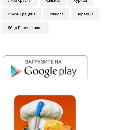
Икра Красная
Кальмар
Курица
Орехи Грецкие
Руккола
Черемша
Яйцо Перепелиное