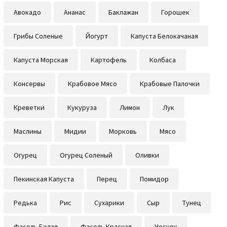
Авокадо
Ананас
Баклажан
Горошек
Грибы Соленые
Йогурт
Капуста Белокачаная
Капуста Морская
Картофель
Колбаса
Консервы
Крабовое Мясо
Крабовые Палочки
Креветки
Кукуруза
Лимон
Лук
Маслины
Мидии
Морковь
Мясо
Огурец
Огурец Соленый
Оливки
Пекинская Капуста
Перец
Помидор
Редька
Рис
Сухарики
Сыр
Тунец
Фасоль Белая
Фасоль Красная
Чеснок