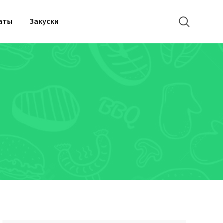
аты
Закуски