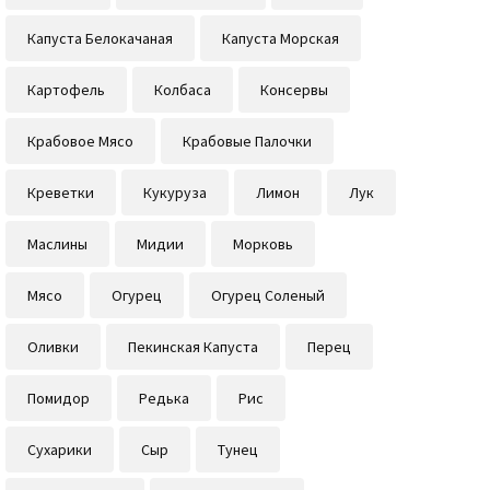
Капуста Белокачаная
Капуста Морская
Картофель
Колбаса
Консервы
Крабовое Мясо
Крабовые Палочки
Креветки
Кукуруза
Лимон
Лук
Маслины
Мидии
Морковь
Мясо
Огурец
Огурец Соленый
Оливки
Пекинская Капуста
Перец
Помидор
Редька
Рис
Сухарики
Сыр
Тунец