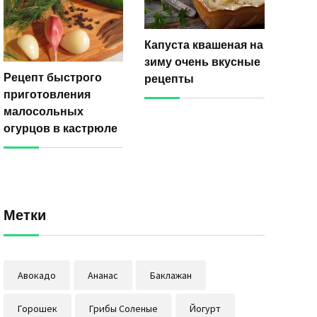
Капуста квашеная на
зиму очень вкусные
Рецепт быстрого
рецепты
приготовления
малосольных
огурцов в кастрюле
Метки
Авокадо
Ананас
Баклажан
Горошек
Грибы Соленые
Йогурт