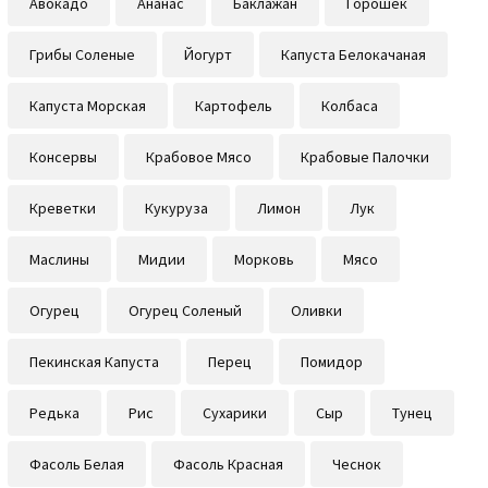
Авокадо
Ананас
Баклажан
Горошек
Грибы Соленые
Йогурт
Капуста Белокачаная
Капуста Морская
Картофель
Колбаса
Консервы
Крабовое Мясо
Крабовые Палочки
Креветки
Кукуруза
Лимон
Лук
Маслины
Мидии
Морковь
Мясо
Огурец
Огурец Соленый
Оливки
Пекинская Капуста
Перец
Помидор
Редька
Рис
Сухарики
Сыр
Тунец
Фасоль Белая
Фасоль Красная
Чеснок