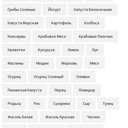
Грибы Соленые
Йогурт
Капуста Белокачаная
Капуста Морская
Картофель
Колбаса
Консервы
Крабовое Мясо
Крабовые Палочки
Креветки
Кукуруза
Лимон
Лук
Маслины
Мидии
Морковь
Мясо
Огурец
Огурец Соленый
Оливки
Пекинская Капуста
Перец
Помидор
Редька
Рис
Сухарики
Сыр
Тунец
Фасоль Белая
Фасоль Красная
Чеснок