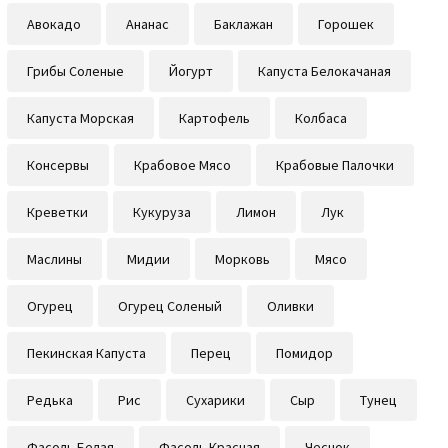
Авокадо
Ананас
Баклажан
Горошек
Грибы Соленые
Йогурт
Капуста Белокачаная
Капуста Морская
Картофель
Колбаса
Консервы
Крабовое Мясо
Крабовые Палочки
Креветки
Кукуруза
Лимон
Лук
Маслины
Мидии
Морковь
Мясо
Огурец
Огурец Соленый
Оливки
Пекинская Капуста
Перец
Помидор
Редька
Рис
Сухарики
Сыр
Тунец
Фасоль Белая
Фасоль Красная
Чеснок