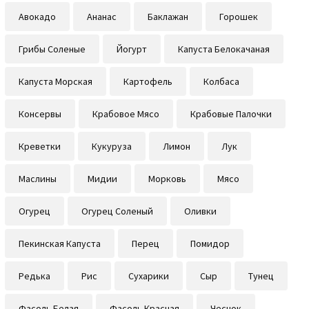
Авокадо
Ананас
Баклажан
Горошек
Грибы Соленые
Йогурт
Капуста Белокачаная
Капуста Морская
Картофель
Колбаса
Консервы
Крабовое Мясо
Крабовые Палочки
Креветки
Кукуруза
Лимон
Лук
Маслины
Мидии
Морковь
Мясо
Огурец
Огурец Соленый
Оливки
Пекинская Капуста
Перец
Помидор
Редька
Рис
Сухарики
Сыр
Тунец
Фасоль Белая
Фасоль Красная
Чеснок