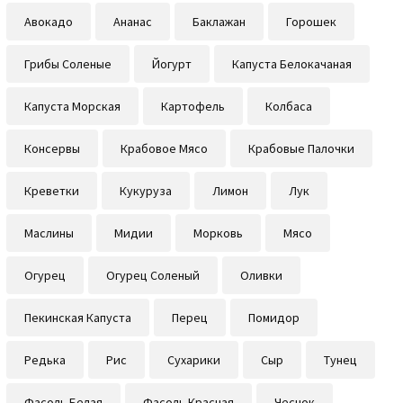
Авокадо
Ананас
Баклажан
Горошек
Грибы Соленые
Йогурт
Капуста Белокачаная
Капуста Морская
Картофель
Колбаса
Консервы
Крабовое Мясо
Крабовые Палочки
Креветки
Кукуруза
Лимон
Лук
Маслины
Мидии
Морковь
Мясо
Огурец
Огурец Соленый
Оливки
Пекинская Капуста
Перец
Помидор
Редька
Рис
Сухарики
Сыр
Тунец
Фасоль Белая
Фасоль Красная
Чеснок