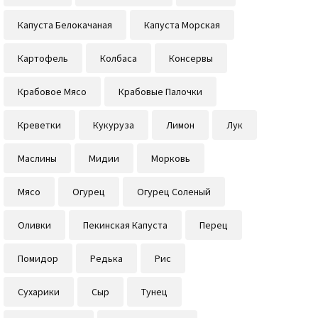
Капуста Белокачаная
Капуста Морская
Картофель
Колбаса
Консервы
Крабовое Мясо
Крабовые Палочки
Креветки
Кукуруза
Лимон
Лук
Маслины
Мидии
Морковь
Мясо
Огурец
Огурец Соленый
Оливки
Пекинская Капуста
Перец
Помидор
Редька
Рис
Сухарики
Сыр
Тунец