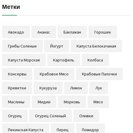
Метки
Авокадо
Ананас
Баклажан
Горошек
Грибы Соленые
Йогурт
Капуста Белокачаная
Капуста Морская
Картофель
Колбаса
Консервы
Крабовое Мясо
Крабовые Палочки
Креветки
Кукуруза
Лимон
Лук
Маслины
Мидии
Морковь
Мясо
Огурец
Огурец Соленый
Оливки
Пекинская Капуста
Перец
Помидор