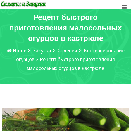
Рецепт быстрого
приготовления малосольных
огурцов в кастрюле
Home
Закуски
Соления
Консервирование
огурцов
Рецепт быстрого приготовления
малосольных огурцов в кастрюле