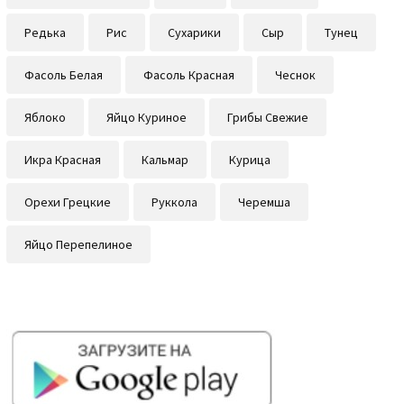
Редька
Рис
Сухарики
Сыр
Тунец
Фасоль Белая
Фасоль Красная
Чеснок
Яблоко
Яйцо Куриное
Грибы Свежие
Икра Красная
Кальмар
Курица
Орехи Грецкие
Руккола
Черемша
Яйцо Перепелиное