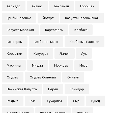
Авокадо
Ананас
Баклажан
Горошек
Грибы Соленые
Йогурт
Капуста Белокачаная
Капуста Морская
Картофель
Колбаса
Консервы
Крабовое Мясо
Крабовые Палочки
Креветки
Кукуруза
Лимон
Лук
Маслины
Мидии
Морковь
Мясо
Огурец
Огурец Соленый
Оливки
Пекинская Капуста
Перец
Помидор
Редька
Рис
Сухарики
Сыр
Тунец
Фасоль Белая
Фасоль Красная
Чеснок