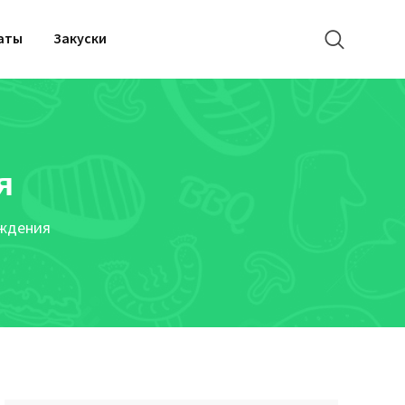
аты
Закуски
я
ождения