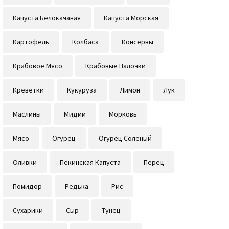
Капуста Белокачаная
Капуста Морская
Картофель
Колбаса
Консервы
Крабовое Мясо
Крабовые Палочки
Креветки
Кукуруза
Лимон
Лук
Маслины
Мидии
Морковь
Мясо
Огурец
Огурец Соленый
Оливки
Пекинская Капуста
Перец
Помидор
Редька
Рис
Сухарики
Сыр
Тунец