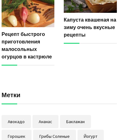
Капуста квашеная на
зиму очень вкусные
Рецепт быстрого
рецепты
приготовления
малосольных
огурцов в кастрюле
Метки
Авокадо
Ананас
Баклажан
Горошек
Грибы Соленые
Йогурт