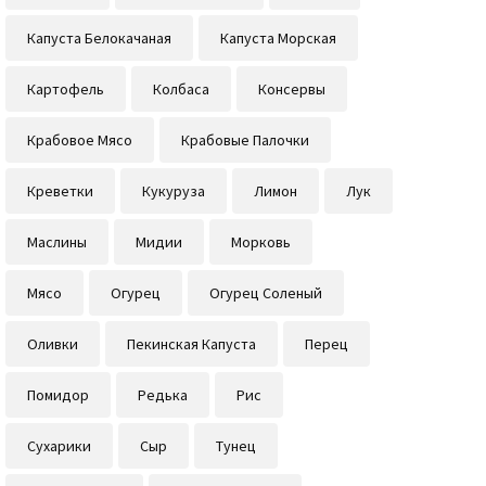
Капуста Белокачаная
Капуста Морская
Картофель
Колбаса
Консервы
Крабовое Мясо
Крабовые Палочки
Креветки
Кукуруза
Лимон
Лук
Маслины
Мидии
Морковь
Мясо
Огурец
Огурец Соленый
Оливки
Пекинская Капуста
Перец
Помидор
Редька
Рис
Сухарики
Сыр
Тунец