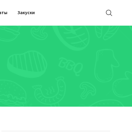
аты
Закуски