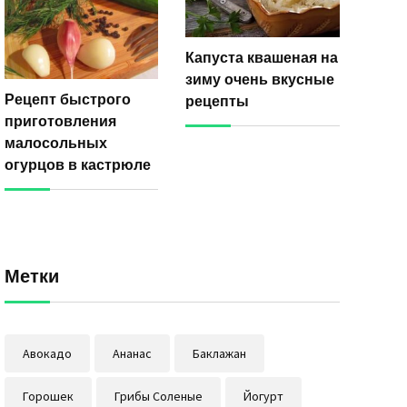
Капуста квашеная на
зиму очень вкусные
Рецепт быстрого
рецепты
приготовления
малосольных
огурцов в кастрюле
Метки
Авокадо
Ананас
Баклажан
Горошек
Грибы Соленые
Йогурт