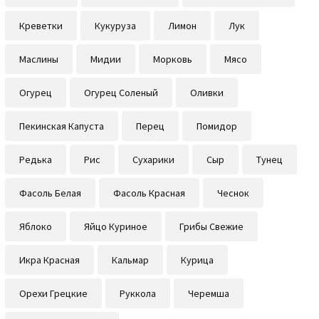
Креветки
Кукуруза
Лимон
Лук
Маслины
Мидии
Морковь
Мясо
Огурец
Огурец Соленый
Оливки
Пекинская Капуста
Перец
Помидор
Редька
Рис
Сухарики
Сыр
Тунец
Фасоль Белая
Фасоль Красная
Чеснок
Яблоко
Яйцо Куриное
Грибы Свежие
Икра Красная
Кальмар
Курица
Орехи Грецкие
Руккола
Черемша