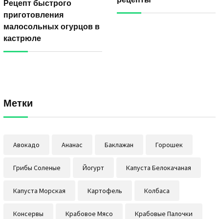
Рецепт быстрого
приготовления
малосольных огурцов в
кастрюле
Метки
Авокадо
Ананас
Баклажан
Горошек
Грибы Соленые
Йогурт
Капуста Белокачаная
Капуста Морская
Картофель
Колбаса
Консервы
Крабовое Мясо
Крабовые Палочки