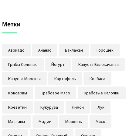
Метки
Авокадо
Ананас
Баклажан
Горошек
Грибы Соленые
Йогурт
Капуста Белокачаная
Капуста Морская
Картофель
Колбаса
Консервы
Крабовое Мясо
Крабовые Палочки
Креветки
Кукуруза
Лимон
Лук
Маслины
Мидии
Морковь
Мясо
Огурец
Огурец Соленый
Оливки