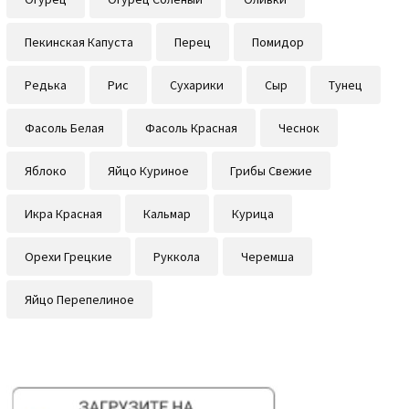
Пекинская Капуста
Перец
Помидор
Редька
Рис
Сухарики
Сыр
Тунец
Фасоль Белая
Фасоль Красная
Чеснок
Яблоко
Яйцо Куриное
Грибы Свежие
Икра Красная
Кальмар
Курица
Орехи Грецкие
Руккола
Черемша
Яйцо Перепелиное