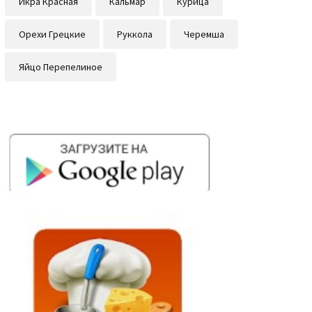
Икра Красная
Кальмар
Курица
Орехи Грецкие
Руккола
Черемша
Яйцо Перепелиное