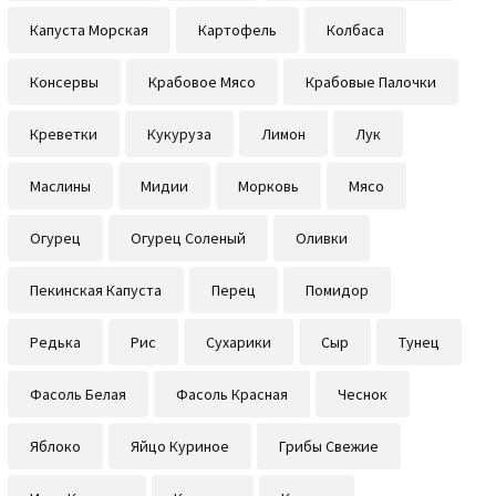
Капуста Морская
Картофель
Колбаса
Консервы
Крабовое Мясо
Крабовые Палочки
Креветки
Кукуруза
Лимон
Лук
Маслины
Мидии
Морковь
Мясо
Огурец
Огурец Соленый
Оливки
Пекинская Капуста
Перец
Помидор
Редька
Рис
Сухарики
Сыр
Тунец
Фасоль Белая
Фасоль Красная
Чеснок
Яблоко
Яйцо Куриное
Грибы Свежие