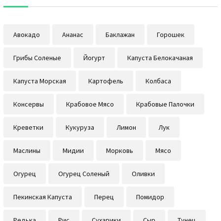
Авокадо
Ананас
Баклажан
Горошек
Грибы Соленые
Йогурт
Капуста Белокачаная
Капуста Морская
Картофель
Колбаса
Консервы
Крабовое Мясо
Крабовые Палочки
Креветки
Кукуруза
Лимон
Лук
Маслины
Мидии
Морковь
Мясо
Огурец
Огурец Соленый
Оливки
Пекинская Капуста
Перец
Помидор
Редька
Рис
Сухарики
Сыр
Тунец