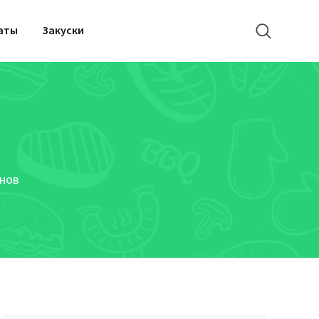
аты
Закуски
нов