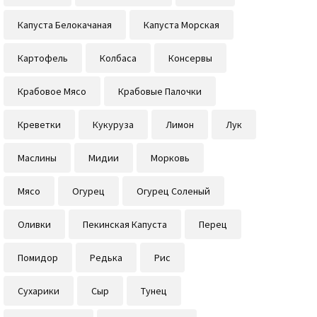
Капуста Белокачаная
Капуста Морская
Картофель
Колбаса
Консервы
Крабовое Мясо
Крабовые Палочки
Креветки
Кукуруза
Лимон
Лук
Маслины
Мидии
Морковь
Мясо
Огурец
Огурец Соленый
Оливки
Пекинская Капуста
Перец
Помидор
Редька
Рис
Сухарики
Сыр
Тунец