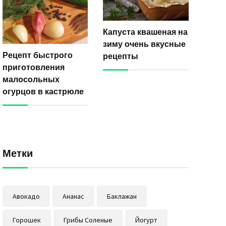
Капуста квашеная на
зиму очень вкусные
Рецепт быстрого
рецепты
приготовления
малосольных
огурцов в кастрюле
Метки
Авокадо
Ананас
Баклажан
Горошек
Грибы Соленые
Йогурт