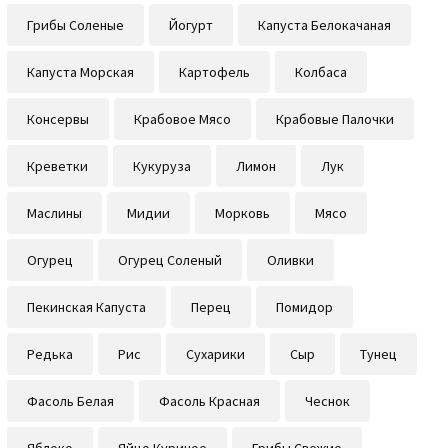
Грибы Соленые
Йогурт
Капуста Белокачаная
Капуста Морская
Картофель
Колбаса
Консервы
Крабовое Мясо
Крабовые Палочки
Креветки
Кукуруза
Лимон
Лук
Маслины
Мидии
Морковь
Мясо
Огурец
Огурец Соленый
Оливки
Пекинская Капуста
Перец
Помидор
Редька
Рис
Сухарики
Сыр
Тунец
Фасоль Белая
Фасоль Красная
Чеснок
Яблоко
Яйцо Куриное
Грибы Свежие