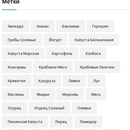
Метки
Авокадо
Ананас
Баклажан
Горошек
Грибы Соленые
Йогурт
Капуста Белокачаная
Капуста Морская
Картофель
Колбаса
Консервы
Крабовое Мясо
Крабовые Палочки
Креветки
Кукуруза
Лимон
Лук
Маслины
Мидии
Морковь
Мясо
Огурец
Огурец Соленый
Оливки
Пекинская Капуста
Перец
Помидор