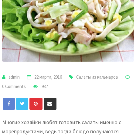
admin
22 марта, 2016
Салаты из кальмаров
0 Comments
937
Pinterest
Share
via
Email
Многие хозяйки любят готовить салаты именно с
морепродуктами, ведь тогда блюдо получаются