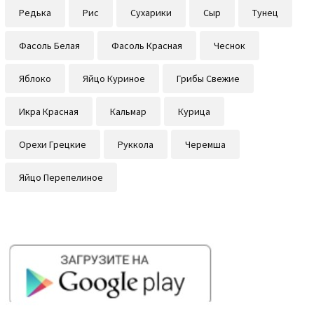
Редька
Рис
Сухарики
Сыр
Тунец
Фасоль Белая
Фасоль Красная
Чеснок
Яблоко
Яйцо Куриное
Грибы Свежие
Икра Красная
Кальмар
Курица
Орехи Грецкие
Руккола
Черемша
Яйцо Перепелиное