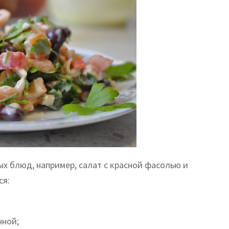
х блюд, например, салат с красной фасолью и
ся:
нной;