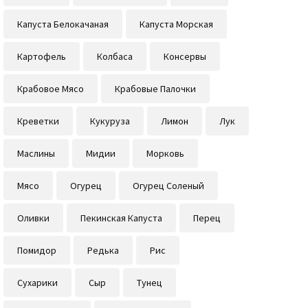
Капуста Белокачаная
Капуста Морская
Картофель
Колбаса
Консервы
Крабовое Мясо
Крабовые Палочки
Креветки
Кукуруза
Лимон
Лук
Маслины
Мидии
Морковь
Мясо
Огурец
Огурец Соленый
Оливки
Пекинская Капуста
Перец
Помидор
Редька
Рис
Сухарики
Сыр
Тунец