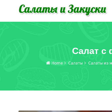
Skip
to
content
Салат с
Home
Салаты
Салаты из 