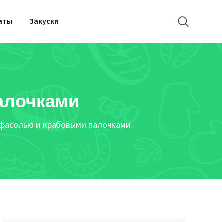
аты
Закуски
алочками
 фасолью и крабовыми палочками