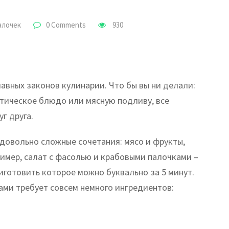
алочек
0 Comments
930
are
ail
авных законов кулинарии. Что бы вы ни делали:
отическое блюдо или мясную подливу, все
г друга.
 довольно сложные сочетания: мясо и фрукты,
имер, салат с фасолью и крабовыми палочками –
иготовить которое можно буквально за 5 минут.
ами требует совсем немного ингредиентов: