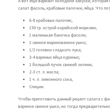
А вот еще вариант холодной закуски, которая 
салат фасоль, крабовые палочки, яйца. Что по
6-8 крабовых палочек;
150 гр. острой корейской моркови;
1 маленькая баночка фасоли;
1 свиное маринованное ушко;
1/2 головки сладкого лука;
3-4 вареных яйца куриных;
1 большой пучок свежей зелени;
2-3 ст. л. масла;
1 ч. л. лимонного сока;
Специи.
Чтобы приготовить данный рецепт салата с ф
вареное свиное ушко, но тогда предварительно