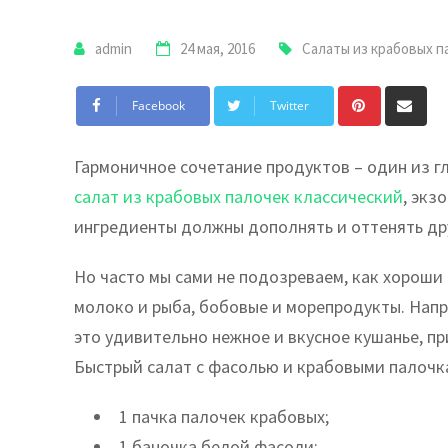
admin
24 мая, 2016
Салаты из крабовых п
Pinterest
Sh
Facebook
Twitter
via
Em
Гармоничное сочетание продуктов – один из гл
салат из крабовых палочек классический
, экз
ингредиенты должны дополнять и оттенять дру
Но часто мы сами не подозреваем, как хороши
молоко и рыба, бобовые и морепродукты. Напр
это удивительно нежное и вкусное кушанье, пр
Быстрый салат с фасолью и крабовыми палочк
1 пачка палочек крабовых;
1 баночка белой фасоли;