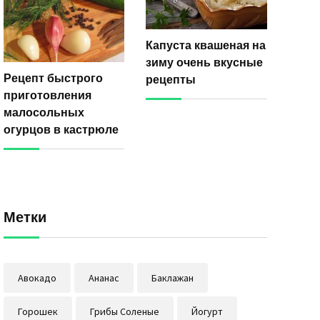
Капуста квашеная на
зиму очень вкусные
Рецепт быстрого
рецепты
приготовления
малосольных
огурцов в кастрюле
Метки
Авокадо
Ананас
Баклажан
Горошек
Грибы Соленые
Йогурт