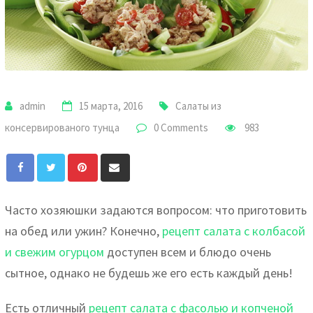
admin
15 марта, 2016
Салаты из
консервированого тунца
0 Comments
983
Pinterest
Share
via
Email
Часто хозяюшки задаются вопросом: что приготовить
на обед или ужин? Конечно,
рецепт салата с колбасой
и свежим огурцом
доступен всем и блюдо очень
сытное, однако не будешь же его есть каждый день!
Есть отличный
рецепт салата с фасолью и копченой