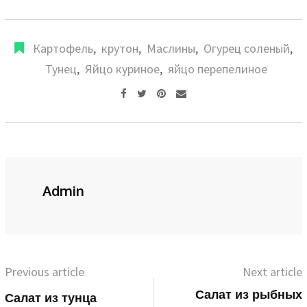
Картофель
,
крутон
,
Маслины
,
Огурец соленый
,
Тунец
,
Яйцо куриное
,
яйцо перепелиное
Pinterest
Share
via
Email
Admin
Previous article
Next article
Салат из рыбных
Салат из тунца