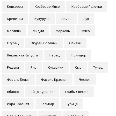
Консервы
Крабовое Мясо
Крабовые Палочки
Креветки
Кукуруза
Лимон
Лук
Маслины
Мидии
Морковь
Мясо
Огурец
Огурец Соленый
Оливки
Пекинская Капуста
Перец
Помидор
Редька
Рис
Сухарики
Сыр
Тунец
Фасоль Белая
Фасоль Красная
Чеснок
Яблоко
Яйцо Куриное
Грибы Свежие
Икра Красная
Кальмар
Курица
Орехи Грецкие
Руккола
Черемша