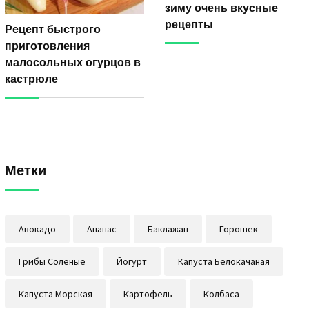
зиму очень вкусные
рецепты
Рецепт быстрого
приготовления
малосольных огурцов в
кастрюле
Метки
Авокадо
Ананас
Баклажан
Горошек
Грибы Соленые
Йогурт
Капуста Белокачаная
Капуста Морская
Картофель
Колбаса