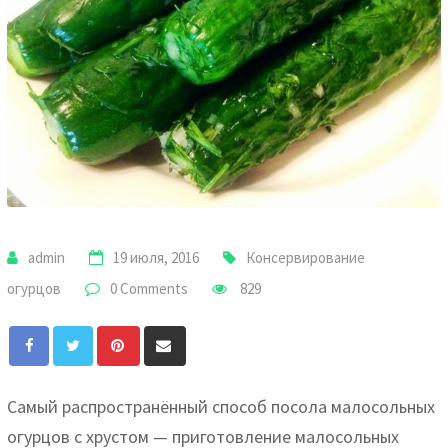
admin
19 июля, 2016
Консервирование
огурцов
0 Comments
829
Pinterest
Share
via
Email
Самый распространённый способ посола малосольных
огурцов с хрустом — приготовление малосольных