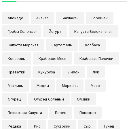
Авокадо
Ананас
Баклажан
Горошек
Грибы Соленые
Йогурт
Капуста Белокачаная
Капуста Морская
Картофель
Колбаса
Консервы
Крабовое Мясо
Крабовые Палочки
Креветки
Кукуруза
Лимон
Лук
Маслины
Мидии
Морковь
Мясо
Огурец
Огурец Соленый
Оливки
Пекинская Капуста
Перец
Помидор
Редька
Рис
Сухарики
Сыр
Тунец