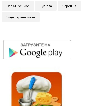
Орехи Грецкие
Руккола
Черемша
Яйцо Перепелиное