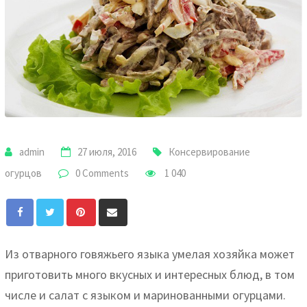
admin
27 июля, 2016
Консервирование
огурцов
0 Comments
1 040
Pinterest
Share
via
Email
Из отварного говяжьего языка умелая хозяйка может
приготовить много вкусных и интересных блюд, в том
числе и салат с языком и маринованными огурцами.