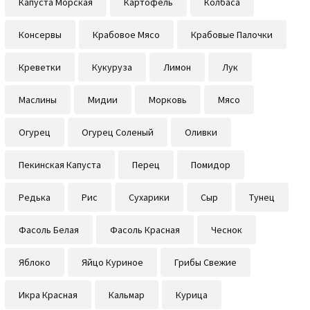
Капуста Морская
Картофель
Колбаса
Консервы
Крабовое Мясо
Крабовые Палочки
Креветки
Кукуруза
Лимон
Лук
Маслины
Мидии
Морковь
Мясо
Огурец
Огурец Соленый
Оливки
Пекинская Капуста
Перец
Помидор
Редька
Рис
Сухарики
Сыр
Тунец
Фасоль Белая
Фасоль Красная
Чеснок
Яблоко
Яйцо Куриное
Грибы Свежие
Икра Красная
Кальмар
Курица