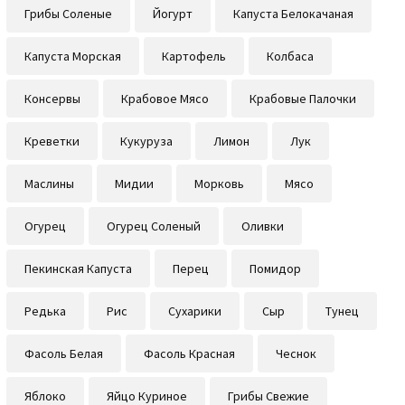
Грибы Соленые
Йогурт
Капуста Белокачаная
Капуста Морская
Картофель
Колбаса
Консервы
Крабовое Мясо
Крабовые Палочки
Креветки
Кукуруза
Лимон
Лук
Маслины
Мидии
Морковь
Мясо
Огурец
Огурец Соленый
Оливки
Пекинская Капуста
Перец
Помидор
Редька
Рис
Сухарики
Сыр
Тунец
Фасоль Белая
Фасоль Красная
Чеснок
Яблоко
Яйцо Куриное
Грибы Свежие