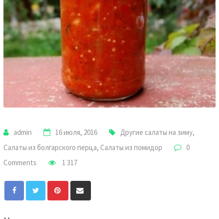
admin
16 июля, 2016
Другие салаты на зиму
,
Салаты из болгарского перца
,
Салаты из помидор
0
Comments
1 317
Pinterest
Share
via
Email