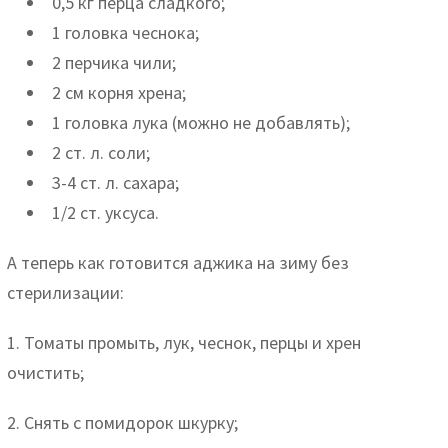
0,5 кг перца сладкого;
1 головка чеснока;
2 перчика чили;
2 см корня хрена;
1 головка лука (можно не добавлять);
2 ст. л. соли;
3-4 ст. л. сахара;
1/2 ст. уксуса.
А теперь как готовится аджика на зиму без
стерилизации:
1. Томаты промыть, лук, чеснок, перцы и хрен
очистить;
2. Снять с помидорок шкурку;