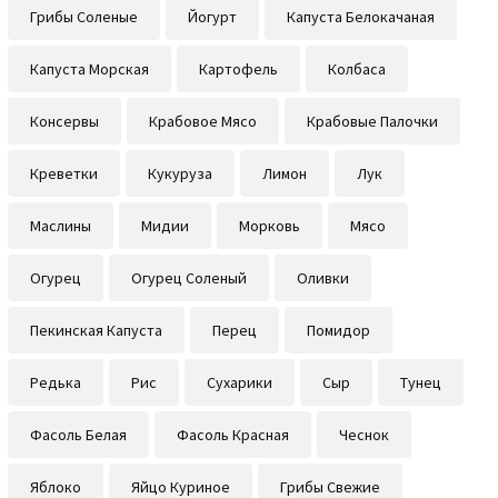
Грибы Соленые
Йогурт
Капуста Белокачаная
Капуста Морская
Картофель
Колбаса
Консервы
Крабовое Мясо
Крабовые Палочки
Креветки
Кукуруза
Лимон
Лук
Маслины
Мидии
Морковь
Мясо
Огурец
Огурец Соленый
Оливки
Пекинская Капуста
Перец
Помидор
Редька
Рис
Сухарики
Сыр
Тунец
Фасоль Белая
Фасоль Красная
Чеснок
Яблоко
Яйцо Куриное
Грибы Свежие