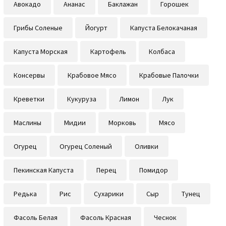
Авокадо
Ананас
Баклажан
Горошек
Грибы Соленые
Йогурт
Капуста Белокачаная
Капуста Морская
Картофель
Колбаса
Консервы
Крабовое Мясо
Крабовые Палочки
Креветки
Кукуруза
Лимон
Лук
Маслины
Мидии
Морковь
Мясо
Огурец
Огурец Соленый
Оливки
Пекинская Капуста
Перец
Помидор
Редька
Рис
Сухарики
Сыр
Тунец
Фасоль Белая
Фасоль Красная
Чеснок