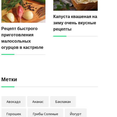
Капуста квашеная на
зиму очень вкусные
Рецепт быстрого
рецепты
приготовления
малосольных
огурцов в кастрюле
Метки
Авокадо
Ананас
Баклажан
Горошек
Грибы Соленые
Йогурт