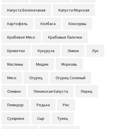
Капуста Белокачаная
Капуста Морская
Картофель
Колбаса
Консервы
Крабовое Мясо
Крабовые Палочки
Креветки
Кукуруза
Лимон
Лук
Маслины
Мидии
Морковь
Мясо
Огурец
Огурец Соленый
Оливки
Пекинская Капуста
Перец
Помидор
Редька
Рис
Сухарики
Сыр
Тунец