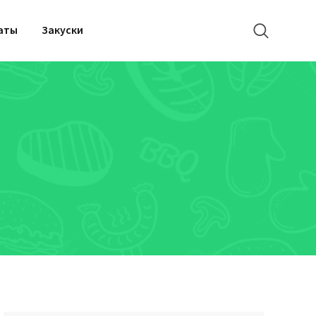
аты
Закуски