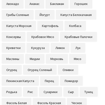
Авокадо
Ананас
Баклажан
Горошек
Грибы Соленые
Йогурт
Капуста Белокачаная
Капуста Морская
Картофель
Колбаса
Консервы
Крабовое Мясо
Крабовые Палочки
Креветки
Кукуруза
Лимон
Лук
Маслины
Мидии
Морковь
Мясо
Огурец
Огурец Соленый
Оливки
Пекинская Капуста
Перец
Помидор
Редька
Рис
Сухарики
Сыр
Тунец
Фасоль Белая
Фасоль Красная
Чеснок