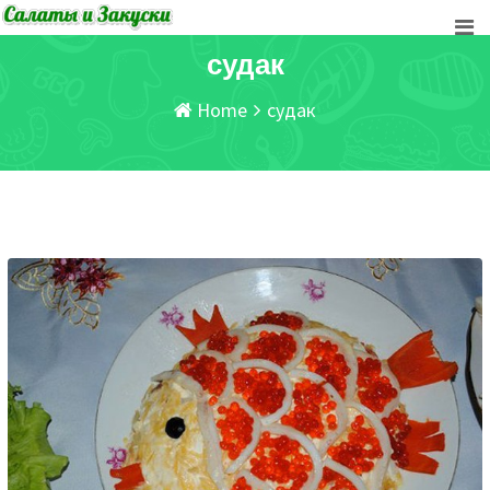
Skip
to
судак
content
Home
судак