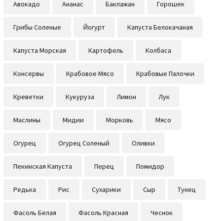
Авокадо
Ананас
Баклажан
Горошек
Грибы Соленые
Йогурт
Капуста Белокачаная
Капуста Морская
Картофель
Колбаса
Консервы
Крабовое Мясо
Крабовые Палочки
Креветки
Кукуруза
Лимон
Лук
Маслины
Мидии
Морковь
Мясо
Огурец
Огурец Соленый
Оливки
Пекинская Капуста
Перец
Помидор
Редька
Рис
Сухарики
Сыр
Тунец
Фасоль Белая
Фасоль Красная
Чеснок