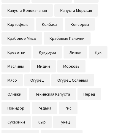
Капуста Белокачаная
Капуста Морская
Картофель
Колбаса
Консервы
Крабовое Мясо
Крабовые Палочки
Креветки
Кукуруза
Лимон
Лук
Маслины
Мидии
Морковь
Мясо
Огурец
Огурец Соленый
Оливки
Пекинская Капуста
Перец
Помидор
Редька
Рис
Сухарики
Сыр
Тунец