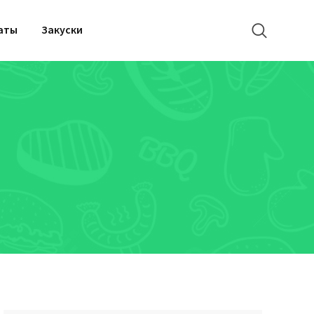
аты
Закуски