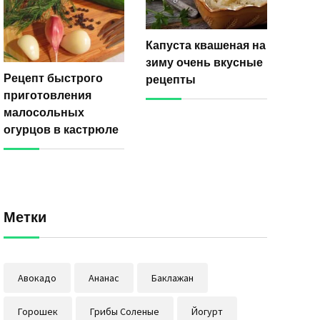
Капуста квашеная на
зиму очень вкусные
Рецепт быстрого
рецепты
приготовления
малосольных
огурцов в кастрюле
Метки
Авокадо
Ананас
Баклажан
Горошек
Грибы Соленые
Йогурт