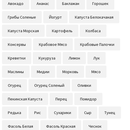
Авокадо
Ананас
Баклажан
Горошек
Грибы Соленые
Йогурт
Капуста Белокачаная
Капуста Морская
Картофель
Колбаса
Консервы
Крабовое Мясо
Крабовые Палочки
Креветки
Кукуруза
Лимон
Лук
Маслины
Мидии
Морковь
Мясо
Огурец
Огурец Соленый
Оливки
Пекинская Капуста
Перец
Помидор
Редька
Рис
Сухарики
Сыр
Тунец
Фасоль Белая
Фасоль Красная
Чеснок